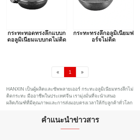
กระทะทอดทรงลึกแบบก
กระทะทรงลึกอลูมิเนียมฟ
ดอลูมิเนียมแบบกดไม่ติด
อร์จไม่ติด
«
1
»
HANXIN เป็นผู้ผลิตและซัพพลายเออร์ กระทะอลูมิเนียมทรงลึกไม่
ติดกระทะ มืออาชีพในประเทศจีน เรามุ่งมั่นที่จะนำเสนอ
ผลิตภัณฑ์ที่มีคุณภาพและการส่งมอบตรงเวลาให้กับลูกค้าทั่วโลก
คำแนะนำข่าวสาร