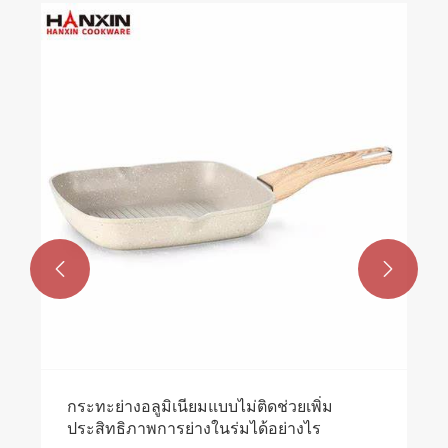
เหตุใดจึงเลือกเครื่องครัวไม่ติดคอมโพสิต
เหล็กสามชั้นสำหรับห้องครัวสมัยใหม่
ดูเพิ่มเติม >>

