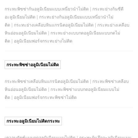
|
กระทะพิซซ่าก้นอลูมิเนียมแบบเหนี่ยวนำไม่ติด
กระทะย่างก้นซีดี
|
อะลูมิเนียมไม่ติด
กระทะย่างก้นอลูมิเนียมแบบเหนี่ยวนำไม่
|
|
ติด
กระทะย่างเคลือบหินแกรนิตอลูมิเนียมไม่ติด
กระทะย่างเคลือบ
|
หินอ่อนอลูมิเนียมไม่ติด
กระทะย่างแบบกดอลูมิเนียมแบบกดไม่
|
ติด
อลูมิเนียมฟอร์จกระทะย่างไม่ติด
กระทะพิซซ่าอลูมิเนียมไม่ติด
|
กระทะพิซซ่าเคลือบหินแกรนิตอลูมิเนียมไม่ติด
กระทะพิซซ่าเคลือบ
|
หินอ่อนอลูมิเนียมไม่ติด
กระทะพิซซ่าแบบกดอลูมิเนียมแบบไม่
|
ติด
อลูมิเนียมฟอร์จกระทะพิซซ่าไม่ติด
กระทะอลูมิเนียมไม่ติดกระทะ
|
เตาอบดัตช์แบบกดอลูมิเนียมแบบไม่ติด
กระทะก้นลึกอะลูมิเนียมแบบ