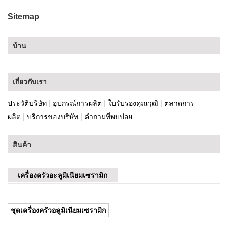
Sitemap
บ้าน
เกี่ยวกับเรา
|
|
|
ประวัติบริษัท
อุปกรณ์การผลิต
ใบรับรองคุณวุฒิ
ตลาดการ
|
|
ผลิต
บริการของบริษัท
คำถามที่พบบ่อย
สินค้า
เครื่องครัวอะลูมิเนียมเซรามิก
ชุดเครื่องครัวอลูมิเนียมเซรามิก