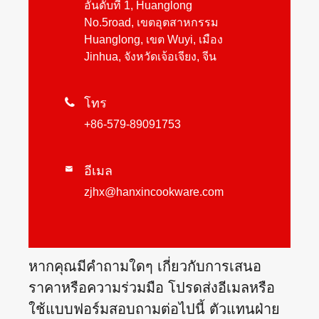
อันดับที่ 1, Huanglong
No.5road, เขตอุตสาหกรรม
Huanglong, เขต Wuyi, เมือง
Jinhua, จังหวัดเจ้อเจียง, จีน

โทร
+86-579-89091753
อีเมล

zjhx@hanxincookware.com
หากคุณมีคำถามใดๆ เกี่ยวกับการเสนอ
ราคาหรือความร่วมมือ โปรดส่งอีเมลหรือ
ใช้แบบฟอร์มสอบถามต่อไปนี้ ตัวแทนฝ่าย