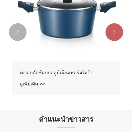


เตาอบดัตช์เคลือบหินอ่อน Non-Stick อลูมิ
เนียม
ดูเพิ่มเติม >>
คำแนะนำข่าวสาร