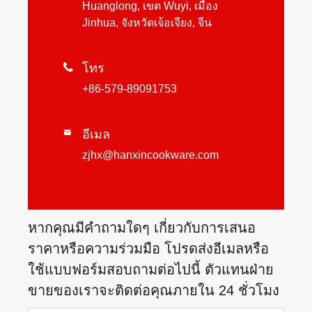
Huanglong, เขต Wuyi, เมือง
Jinhua, จังหวัดเจ้อเจียง, จีน

โทร
+86-579-89091753
อีเมล

zjhx@hanxincookware.com
หากคุณมีคำถามใดๆ เกี่ยวกับการเสนอ
ราคาหรือความร่วมมือ โปรดส่งอีเมลหรือ
ใช้แบบฟอร์มสอบถามต่อไปนี้ ตัวแทนฝ่าย
ขายของเราจะติดต่อคุณภายใน 24 ชั่วโมง