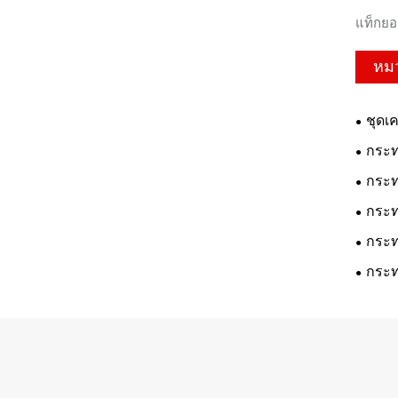
แท็กยอด
หมว
ชุดเค
กระท
กระท
กระทะ
กระท
กระท