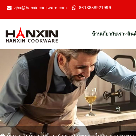
zjhx@hanxincookware.com
8613858921999
บ้าน
เกี่ยวกับเรา
สินค
บ้าน
สินค้า
เครื่องครัวอะลูมิเนียมแบบไม่ติด
กระทะซอสอ