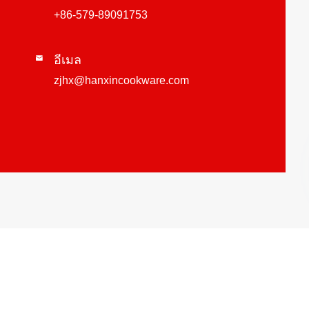
+86-579-89091753
อีเมล

zjhx@hanxincookware.com