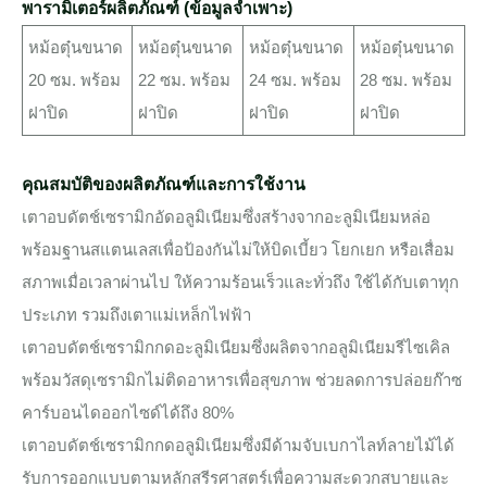
พารามิเตอร์ผลิตภัณฑ์ (ข้อมูลจำเพาะ)
หม้อตุ๋นขนาด
หม้อตุ๋นขนาด
หม้อตุ๋นขนาด
หม้อตุ๋นขนาด
20 ซม. พร้อม
22 ซม. พร้อม
24 ซม. พร้อม
28 ซม. พร้อม
ฝาปิด
ฝาปิด
ฝาปิด
ฝาปิด
คุณสมบัติของผลิตภัณฑ์และการใช้งาน
เตาอบดัตช์เซรามิกอัดอลูมิเนียมซึ่งสร้างจากอะลูมิเนียมหล่อ
พร้อมฐานสแตนเลสเพื่อป้องกันไม่ให้บิดเบี้ยว โยกเยก หรือเสื่อม
สภาพเมื่อเวลาผ่านไป ให้ความร้อนเร็วและทั่วถึง ใช้ได้กับเตาทุก
ประเภท รวมถึงเตาแม่เหล็กไฟฟ้า
เตาอบดัตช์เซรามิกกดอะลูมิเนียมซึ่งผลิตจากอลูมิเนียมรีไซเคิล
พร้อมวัสดุเซรามิกไม่ติดอาหารเพื่อสุขภาพ ช่วยลดการปล่อยก๊าซ
คาร์บอนไดออกไซด์ได้ถึง 80%
เตาอบดัตช์เซรามิกกดอลูมิเนียมซึ่งมีด้ามจับเบกาไลท์ลายไม้ได้
รับการออกแบบตามหลักสรีรศาสตร์เพื่อความสะดวกสบายและ