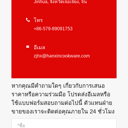
Jinhua, จังหวัดเจ้อเจียง, จีน

โทร
+86-579-89091753
อีเมล

zjhx@hanxincookware.com
หากคุณมีคำถามใดๆ เกี่ยวกับการเสนอ
ราคาหรือความร่วมมือ โปรดส่งอีเมลหรือ
ใช้แบบฟอร์มสอบถามต่อไปนี้ ตัวแทนฝ่าย
ขายของเราจะติดต่อคุณภายใน 24 ชั่วโมง