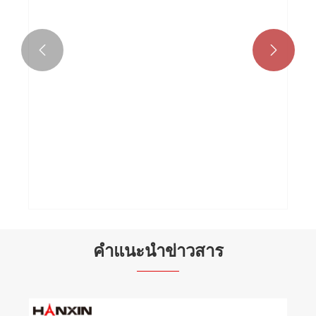


กระทะอลูมิเนียมฟอร์จไม่ติด
ดูเพิ่มเติม >>
คำแนะนำข่าวสาร